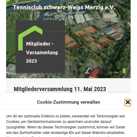
Mitgliederversammlung 11. Mai 2023
Liebe Mitglieder, unsere diesjährige
Cookie-Zustimmung verwalten
Mitgliederversammlung wurde ordnungsgemäß
Um dir ein optimales Erlebnis zu bieten, verwenden wir Technologien wie
einberufen und fand am 11. Mai 2023 auf der
Cookies, um Geräteinformationen zu speichern und/oder darauf
Anlage des Tennisvereins statt. Die
zuzugreifen. Wenn du diesen Technologien zustimmst, können wir Daten
wie das Surfverhalten oder eindeutige IDs auf dieser Website verarbeiten.
Beschlussfähigkeit war gegeben. Finanzen: Mit