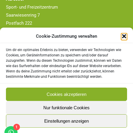
Sport- und Freizeitzentrum
Saarwiesenring 7
Postfach 222
66663 Merzig
Cookie-Zustimmung verwalten
Telefon-Nr.:
0177/4409790
Um dir ein optimales Erlebnis zu bieten, verwenden wir Technologien wie
Cookies, um Geräteinformationen zu speichern und/oder darauf
zuzugreifen. Wenn du diesen Technologien zustimmst, können wir Daten
E-Mail:
wie das Surfverhalten oder eindeutige IDs auf dieser Website verarbeiten.
vorstand@tc-merzig.de
Wenn du deine Zustimmung nicht erteilst oder zurückziehst, können
bestimmte Merkmale und Funktionen beeinträchtigt werden.
Rechtliches
Cookies akzeptieren
Impressum
Nur funktionale Cookies
Datenschutz
Einstellungen anzeigen
Cookie-Richtlinie (EU)
1