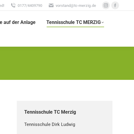
ed!
0177/4409790
vorstand@tc-merzig.de
Instagram
Faceboo
page
page
e auf der Anlage
Tennisschule TC MERZIG
opens
opens
in
in
new
new
window
window
Tennisschule TC Merzig
Tennisschule Dirk Ludwig