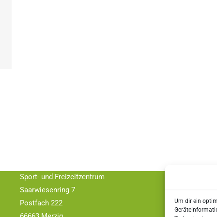
Kontakt
TC Schwarz – Weiss Merzig e.V.
Adresse:
Sport- und Freizeitzentrum
Saarwiesenring 7
Um dir ein opti
Postfach 222
Geräteinformati
66663 Merzig