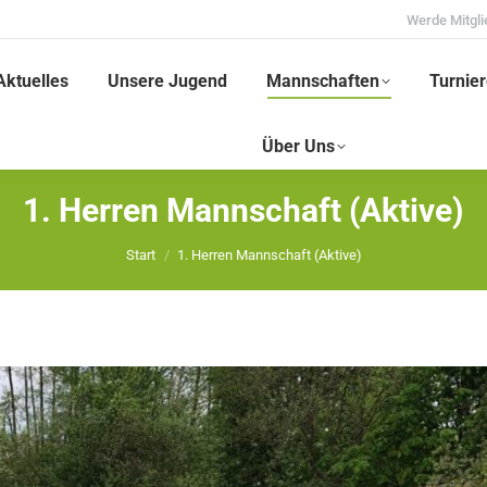
Werde Mitgli
Aktuelles
Unsere Jugend
Mannschaften
Turnier
Über Uns
1. Herren Mannschaft (Aktive)
Sie befinden sich hier:
Start
1. Herren Mannschaft (Aktive)