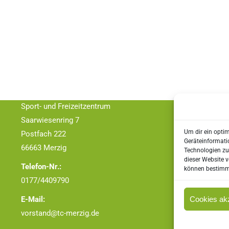
Kontakt
TC Schwarz – Weiss Merzig e.V.
Adresse:
Sport- und Freizeitzentrum
Saarwiesenring 7
Um dir ein opti
Postfach 222
Geräteinformati
66663 Merzig
Technologien zu
dieser Website v
Telefon-Nr.:
können bestimmt
0177/4409790
Cookies ak
E-Mail:
vorstand@tc-merzig.de