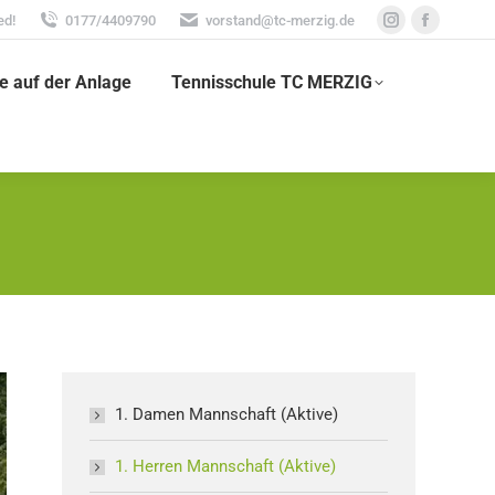
ed!
0177/4409790
vorstand@tc-merzig.de
Instagram
Faceboo
page
page
e auf der Anlage
Tennisschule TC MERZIG
opens
opens
in
in
new
new
window
window
1. Damen Mannschaft (Aktive)
1. Herren Mannschaft (Aktive)