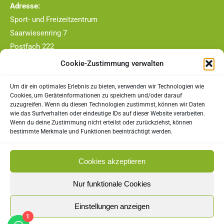
Adresse:
Sport- und Freizeitzentrum
Saarwiesenring 7
Postfach 222
66663 Merzig
Cookie-Zustimmung verwalten
Telefon-Nr.:
Um dir ein optimales Erlebnis zu bieten, verwenden wir Technologien wie
0177/4409790
Cookies, um Geräteinformationen zu speichern und/oder darauf
zuzugreifen. Wenn du diesen Technologien zustimmst, können wir Daten
E-Mail:
wie das Surfverhalten oder eindeutige IDs auf dieser Website verarbeiten.
Wenn du deine Zustimmung nicht erteilst oder zurückziehst, können
vorstand@tc-merzig.de
bestimmte Merkmale und Funktionen beeinträchtigt werden.
Rechtliches
Cookies akzeptieren
Impressum
Nur funktionale Cookies
Datenschutz
Einstellungen anzeigen
1
Cookie-Richtlinie (EU)