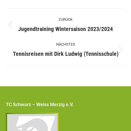
Kommentarnavigation
ZURÜCK
Vorheriger
Jugendtraining Wintersaison 2023/2024
Beitrag:
NÄCHSTES
Nächster
Tennisreisen mit Dirk Ludwig (Tennisschule)
Beitrag:
TC Schwarz – Weiss Merzig e.V.