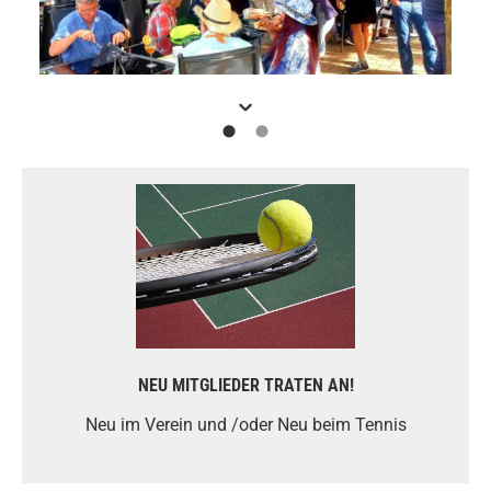
Tolle Leistung, herzlichen Glückwunsch
Carsten Brengel, Dirk Walter, Jacky Miranda, Fabrice
Querinjean - haben es gewagt, direkt nach dem
Schnuppertraining bei den Clubmeisterschaften
anzutreten.
NEU MITGLIEDER TRATEN AN!
Und Andre Frank hat sich -nach gut anderthalb
Jahren Tennis Pause - den begehrte Titel Clubmeister
Neu im Verein und /oder Neu beim Tennis
in der Kategorie Herren 30+ erspielt.