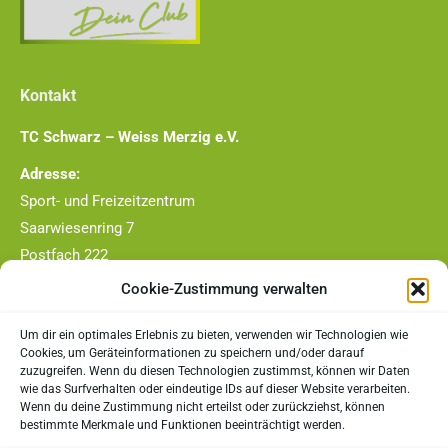
Kontakt
TC Schwarz – Weiss Merzig e.V.
Adresse:
Sport- und Freizeitzentrum
Saarwiesenring 7
Postfach 222
66663 Merzig
Cookie-Zustimmung verwalten
Telefon-Nr.:
Um dir ein optimales Erlebnis zu bieten, verwenden wir Technologien wie
0177/4409790
Cookies, um Geräteinformationen zu speichern und/oder darauf
zuzugreifen. Wenn du diesen Technologien zustimmst, können wir Daten
E-Mail:
wie das Surfverhalten oder eindeutige IDs auf dieser Website verarbeiten.
Wenn du deine Zustimmung nicht erteilst oder zurückziehst, können
vorstand@tc-merzig.de
bestimmte Merkmale und Funktionen beeinträchtigt werden.