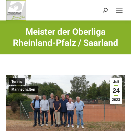
Search:
Meister der Oberliga
Sie befinden sich hier:
Rheinland-Pfalz / Saarland
Tennis
Juli
24
Mannschaften
2023