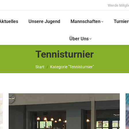
Werde Mitgli
Aktuelles
Unsere Jugend
Mannschaften
Turnier
Über Uns
Tennisturnier
Sie befinden sich hier:
Start
Kategorie "Tennisturnier"