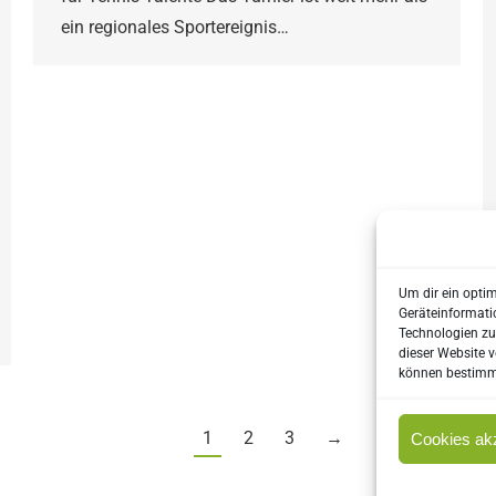
ein regionales Sportereignis…
Um dir ein opti
Geräteinformati
Technologien zu
dieser Website v
können bestimmt
1
2
3
→
Cookies ak