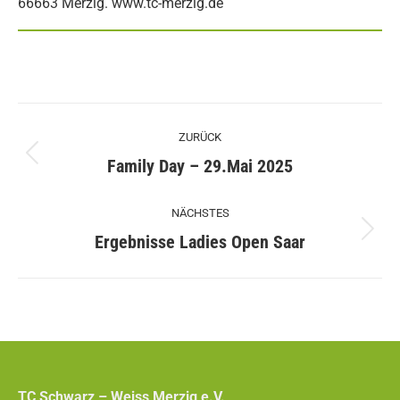
66663 Merzig. www.tc-merzig.de
Kommentarnavigation
ZURÜCK
Vorheriger
Family Day – 29.Mai 2025
Beitrag:
NÄCHSTES
Nächster
Ergebnisse Ladies Open Saar
Beitrag:
TC Schwarz – Weiss Merzig e.V.