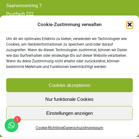
Saarwiesenring 7
Postfach 222
66663 Merzig
Cookie-Zustimmung verwalten
Telefon-Nr.:
Um dir ein optimales Erlebnis zu bieten, verwenden wir Technologien wie
0177/4409790
Cookies, um Geräteinformationen zu speichern und/oder darauf
zuzugreifen. Wenn du diesen Technologien zustimmst, können wir Daten
E-Mail:
wie das Surfverhalten oder eindeutige IDs auf dieser Website verarbeiten.
Wenn du deine Zustimmung nicht erteilst oder zurückziehst, können
vorstand@tc-merzig.de
bestimmte Merkmale und Funktionen beeinträchtigt werden.
Rechtliches
Cookies akzeptieren
Impressum
Nur funktionale Cookies
Datenschutz
Einstellungen anzeigen
1
Cookie-Richtlinie (EU)
Cookie-Richtlinie
Datenschutz
Impressum