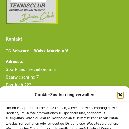
Kontakt
TC Schwarz – Weiss Merzig e.V.
Adresse:
Sport- und Freizeitzentrum
Saarwiesenring 7
Postfach 222
66663 Merzig
Cookie-Zustimmung verwalten
Telefon-Nr.:
Um dir ein optimales Erlebnis zu bieten, verwenden wir Technologien wie
0177/4409790
Cookies, um Geräteinformationen zu speichern und/oder darauf
zuzugreifen. Wenn du diesen Technologien zustimmst, können wir Daten
E-Mail:
wie das Surfverhalten oder eindeutige IDs auf dieser Website verarbeiten.
Wenn du deine Zustimmung nicht erteilst oder zurückziehst, können