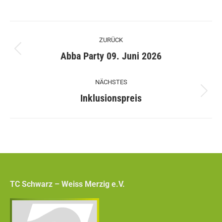
Kommentarnavigation
ZURÜCK
Vorheriger
Abba Party 09. Juni 2026
Beitrag:
NÄCHSTES
Nächster
Inklusionspreis
Beitrag:
TC Schwarz – Weiss Merzig e.V.