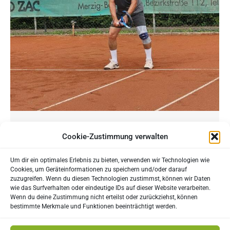
Medenspiele Sommersaison 2024
Cookie-Zustimmung verwalten
Wettkampf und das starke Gefühl, gemeinsam
Um dir ein optimales Erlebnis zu bieten, verwenden wir Technologien wie
eine sportliche Herausforderung zu meistern, sind
Cookies, um Geräteinformationen zu speichern und/oder darauf
das „Salz in der Suppe“ eines jeden aktiven
zuzugreifen. Wenn du diesen Technologien zustimmst, können wir Daten
wie das Surfverhalten oder eindeutige IDs auf dieser Website verarbeiten.
Tennisspielers. Der Verein bietet jedem aktiven
Wenn du deine Zustimmung nicht erteilst oder zurückziehst, können
Spieler, die Möglichkeit über die gesamte
bestimmte Merkmale und Funktionen beeinträchtigt werden.
Sommersaison in einer Mannschaft die