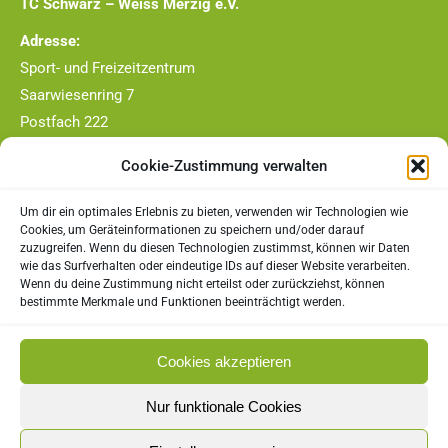
TC Schwarz – Weiss Merzig e.V.
Adresse:
Sport- und Freizeitzentrum
Saarwiesenring 7
Postfach 222
66663 Merzig
Cookie-Zustimmung verwalten
Telefon-Nr.:
0177/4409790
Um dir ein optimales Erlebnis zu bieten, verwenden wir Technologien wie
Cookies, um Geräteinformationen zu speichern und/oder darauf
zuzugreifen. Wenn du diesen Technologien zustimmst, können wir Daten
E-Mail:
wie das Surfverhalten oder eindeutige IDs auf dieser Website verarbeiten.
vorstand@tc-merzig.de
Wenn du deine Zustimmung nicht erteilst oder zurückziehst, können
bestimmte Merkmale und Funktionen beeinträchtigt werden.
Rechtliches
Cookies akzeptieren
Impressum
Nur funktionale Cookies
Datenschutz