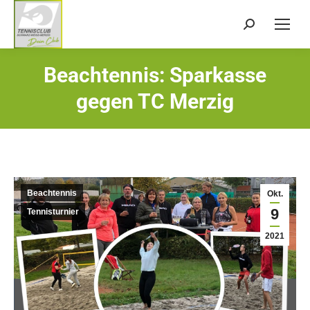
Search:
Beachtennis: Sparkasse
Sie befinden sich hier:
gegen TC Merzig
Beachtennis
Okt.
9
Tennisturnier
2021