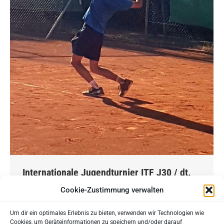
Internationale Jugendturnier ITF J30 / dt.
Mannschaftsmeisterschaften 2024
Cookie-Zustimmung verwalten
Spitzentennis und Jubiläumsfeier: Der TC Merzig
Um dir ein optimales Erlebnis zu bieten, verwenden wir Technologien wie
lädt zu einem sportlichen Highlight ein! Der August
Cookies, um Geräteinformationen zu speichern und/oder darauf