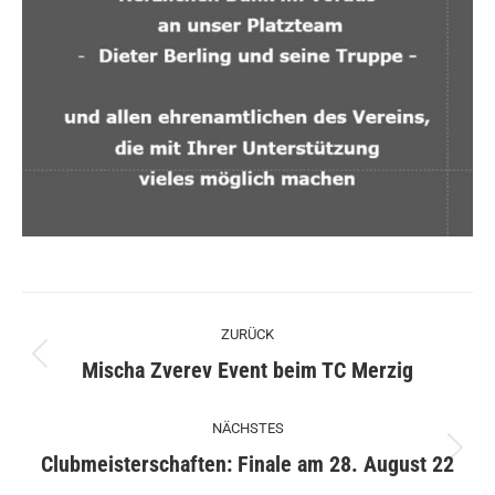
Kommentarnavigation
ZURÜCK
Vorheriger
Mischa Zverev Event beim TC Merzig
Beitrag:
NÄCHSTES
Nächster
Clubmeisterschaften: Finale am 28. August 22
Beitrag: