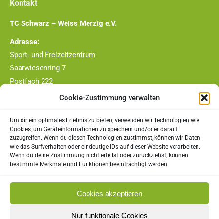
Kontakt
TC Schwarz – Weiss Merzig e.V.
Adresse:
Sport- und Freizeitzentrum
Saarwiesenring 7
Postfach 222
66663 Merzig
Cookie-Zustimmung verwalten
Telefon-Nr.:
Um dir ein optimales Erlebnis zu bieten, verwenden wir Technologien wie
0177/4409790
Cookies, um Geräteinformationen zu speichern und/oder darauf
zuzugreifen. Wenn du diesen Technologien zustimmst, können wir Daten
E-Mail:
wie das Surfverhalten oder eindeutige IDs auf dieser Website verarbeiten.
Wenn du deine Zustimmung nicht erteilst oder zurückziehst, können
vorstand@tc-merzig.de
bestimmte Merkmale und Funktionen beeinträchtigt werden.
Rechtliches
Cookies akzeptieren
Impressum
Nur funktionale Cookies