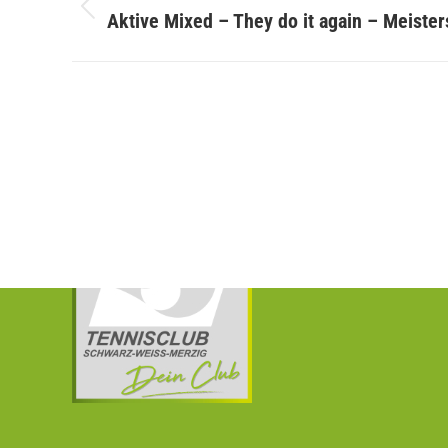
Vorheriger
Aktive Mixed – They do it again – Meister
Beitrag:
TC Schwarz – Weiss Merzig e.V.