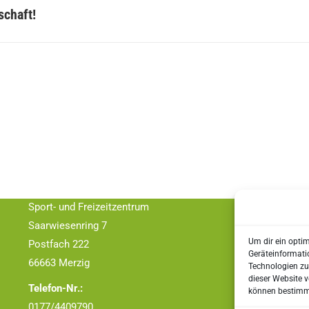
Nächster
schaft!
Beitrag:
Kontakt
TC Schwarz – Weiss Merzig e.V.
Adresse:
Sport- und Freizeitzentrum
Saarwiesenring 7
Um dir ein opti
Postfach 222
Geräteinformati
66663 Merzig
Technologien zu
dieser Website v
Telefon-Nr.:
können bestimmt
0177/4409790