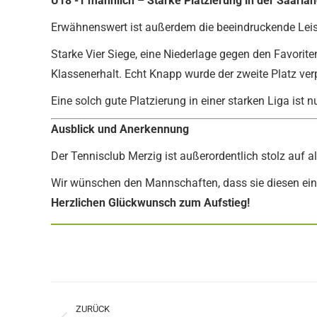
U18 -1 männlich – Starke Platzierung in der Saarlan
Erwähnenswert ist außerdem die beeindruckende Leist
Starke Vier Siege, eine Niederlage gegen den Favori
Klassenerhalt. Echt Knapp wurde der zweite Platz ver
Eine solch gute Platzierung in einer starken Liga is
Ausblick und Anerkennung
Der Tennisclub Merzig ist außerordentlich stolz auf 
Wir wünschen den Mannschaften, dass sie diesen ei
Herzlichen Glückwunsch zum Aufstieg!
Kommentarnavigation
ZURÜCK