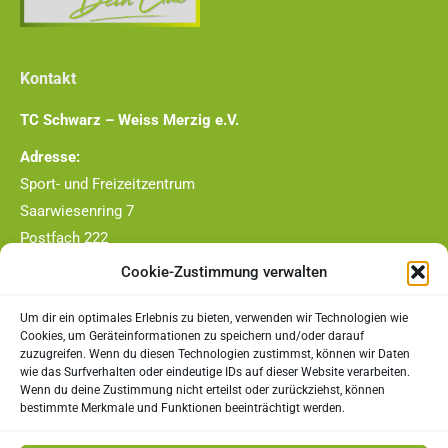
Kontakt
TC Schwarz – Weiss Merzig e.V.
Adresse:
Sport- und Freizeitzentrum
Saarwiesenring 7
Postfach 222
66663 Merzig
Cookie-Zustimmung verwalten
Telefon-Nr.:
Um dir ein optimales Erlebnis zu bieten, verwenden wir Technologien wie
0177/4409790
Cookies, um Geräteinformationen zu speichern und/oder darauf
zuzugreifen. Wenn du diesen Technologien zustimmst, können wir Daten
E-Mail:
wie das Surfverhalten oder eindeutige IDs auf dieser Website verarbeiten.
Wenn du deine Zustimmung nicht erteilst oder zurückziehst, können
vorstand@tc-merzig.de
bestimmte Merkmale und Funktionen beeinträchtigt werden.