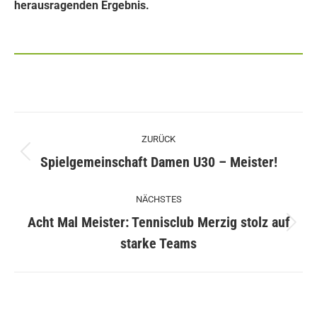
herausragenden Ergebnis.
Kommentarnavigation
ZURÜCK
Vorheriger
Spielgemeinschaft Damen U30 – Meister!
Beitrag:
NÄCHSTES
Acht Mal Meister: Tennisclub Merzig stolz auf
Nächster
starke Teams
Beitrag: