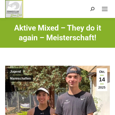
Search:
Aktive Mixed – They do it
Sie befinden sich hier:
again – Meisterschaft!
Jugend
Okt.
14
Mannschaften
2025