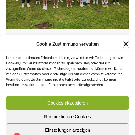
Bericht Jugend Saarlandmeisterschaft 2024
Cookie-Zustimmung verwalten
Jugend Saarlandmeisterschaften beim TC Merzig:
Um dir ein optimales Erlebnis zu bieten, verwenden wir Technologien wie
Ein Turnier voller Emotionen und Fairplay Der
Cookies, um Geräteinformationen zu speichern und/oder darauf
Wettergott war sehr launisch, als die Jugend
zuzugreifen. Wenn du diesen Technologien zustimmst, können wir Daten
wie das Surfverhalten oder eindeutige IDs auf dieser Website verarbeiten.
Saarlandmeisterschaften vom 21. bis um 30. Juni
Wenn du deine Zustimmung nicht erteilst oder zurückziehst, können
zum fünften Mal beim TC Merzig starteten, doch
bestimmte Merkmale und Funktionen beeinträchtigt werden.
am Ende gab es noch ein Happy End. 01. Juli
2024 Bericht Saarländischer Tennisbund Jugend
Cookies akzeptieren
Saarlandmeisterschaft 2024, Natalie Schumacher
Nur funktionale Cookies
STB Der…
Einstellungen anzeigen