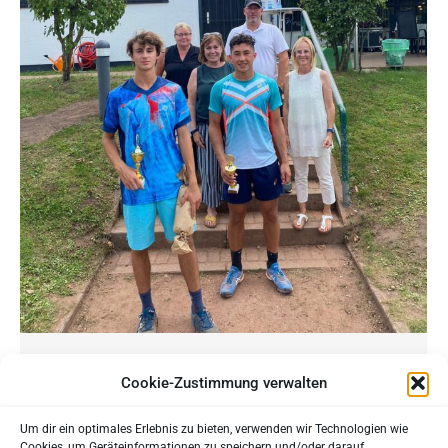
ITF J3 Turnier 29.08.-05.09.21
Cookie-Zustimmung verwalten
TOP News – Turniere: Hochklassiges
Um dir ein optimales Erlebnis zu bieten, verwenden wir Technologien wie
internationales Jugendturnier in Merzig! ♦ Auf
Cookies, um Geräteinformationen zu speichern und/oder darauf