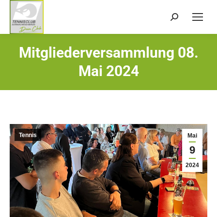
Search:
Mitgliederversammlung 08.
Sie befinden sich hier:
Mai 2024
Tennis
Mai
9
2024