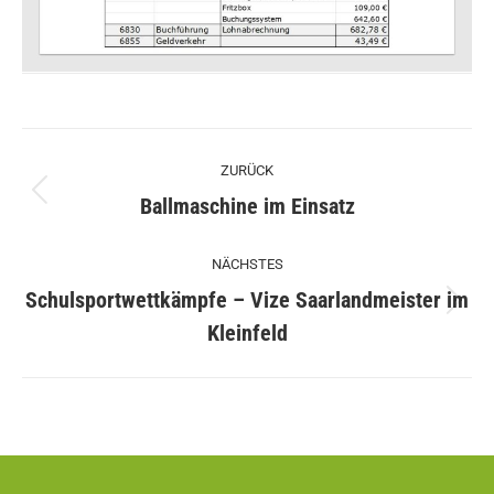
Kommentarnavigation
ZURÜCK
Vorheriger
Ballmaschine im Einsatz
Beitrag:
NÄCHSTES
Schulsportwettkämpfe – Vize Saarlandmeister im
Nächster
Kleinfeld
Beitrag: