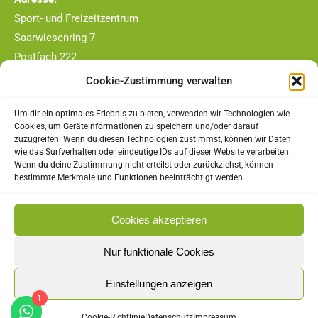
Sport- und Freizeitzentrum
Saarwiesenring 7
Postfach 222
66663 Merzig
Cookie-Zustimmung verwalten
Telefon-Nr.:
Um dir ein optimales Erlebnis zu bieten, verwenden wir Technologien wie
0177/4409790
Cookies, um Geräteinformationen zu speichern und/oder darauf
zuzugreifen. Wenn du diesen Technologien zustimmst, können wir Daten
E-Mail:
wie das Surfverhalten oder eindeutige IDs auf dieser Website verarbeiten.
Wenn du deine Zustimmung nicht erteilst oder zurückziehst, können
vorstand@tc-merzig.de
bestimmte Merkmale und Funktionen beeinträchtigt werden.
Rechtliches
Cookies akzeptieren
Impressum
Nur funktionale Cookies
Datenschutz
Einstellungen anzeigen
1
Cookie-Richtlinie (EU)
Cookie-Richtlinie
Datenschutz
Impressum