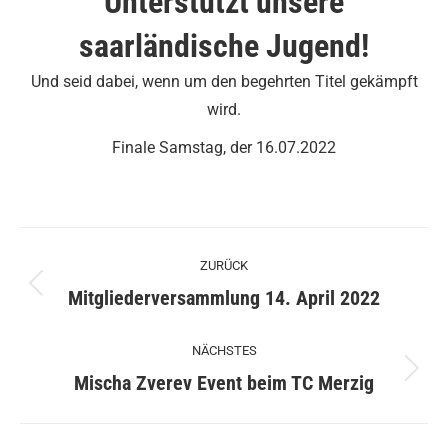
Unterstützt unsere
saarländische Jugend!
Und seid dabei, wenn um den begehrten Titel gekämpft
wird.
Finale Samstag, der 16.07.2022
Kommentarnavigation
ZURÜCK
Vorheriger
Mitgliederversammlung 14. April 2022
Beitrag:
NÄCHSTES
Nächster
Mischa Zverev Event beim TC Merzig
Beitrag: