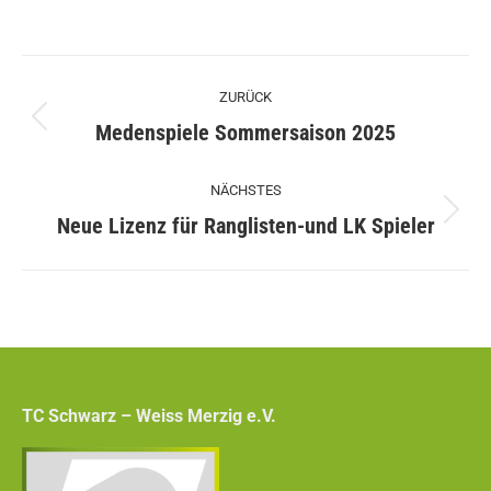
Kommentarnavigation
ZURÜCK
Vorheriger
Medenspiele Sommersaison 2025
Beitrag:
NÄCHSTES
Nächster
Neue Lizenz für Ranglisten-und LK Spieler
Beitrag:
TC Schwarz – Weiss Merzig e.V.