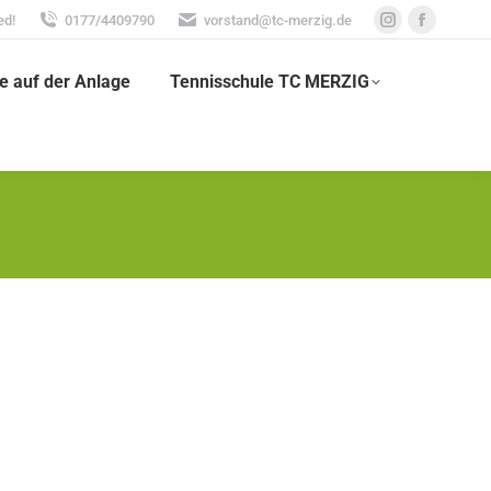
ed!
0177/4409790
vorstand@tc-merzig.de
Instagram
Faceboo
page
page
e auf der Anlage
Tennisschule TC MERZIG
opens
opens
in
in
new
new
window
window