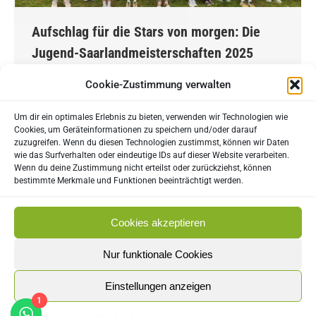
Aufschlag für die Stars von morgen: Die
Jugend-Saarlandmeisterschaften 2025
starten in Merzig!
Cookie-Zustimmung verwalten
Der Countdown läuft! Merzig, 03.06.2025 – Vom
Um dir ein optimales Erlebnis zu bieten, verwenden wir Technologien wie
5. bis zum 15. Juni 2025 verwandelt sich die
Cookies, um Geräteinformationen zu speichern und/oder darauf
Anlage des TC Schwarz-Weiss Merzig in das
zuzugreifen. Wenn du diesen Technologien zustimmst, können wir Daten
wie das Surfverhalten oder eindeutige IDs auf dieser Website verarbeiten.
Zentrum des saarländischen Jugendtennis. Ein
Wenn du deine Zustimmung nicht erteilst oder zurückziehst, können
Bericht des saarländischen Tennisbundes –
bestimmte Merkmale und Funktionen beeinträchtigt werden.
Nathalie Schumacher 125 junge Talente aus dem
ganzen Saarland und teilweise auch aus den
Cookies akzeptieren
benachbarten Bundesländern treten an, um in den
Nur funktionale Cookies
Altersklassen…
Einstellungen anzeigen
1