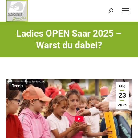
Search:
Ladies OPEN Saar 2025 –
Sie befinden sich hier:
Warst du dabei?
Tennis
Aug.
23
2025