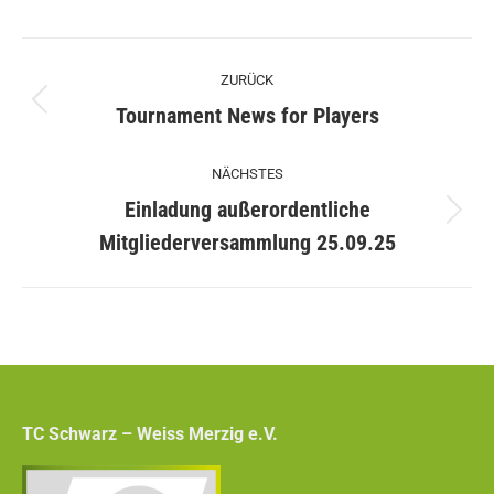
Kommentarnavigation
ZURÜCK
Vorheriger
Tournament News for Players
Beitrag:
NÄCHSTES
Einladung außerordentliche
Nächster
Mitgliederversammlung 25.09.25
Beitrag:
TC Schwarz – Weiss Merzig e.V.